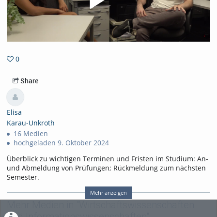
0
0favorites
Share
Elisa
Karau-Unkroth
16 Medien
hochgeladen 9. Oktober 2024
Überblick zu wichtigen Terminen und Fristen im Studium: An-
und Abmeldung von Prüfungen; Rückmeldung zum nächsten
Semester.
Tags:
Mehr anzeigen
termine; fristen; studium; rückmeldung; prüfung; krankheit; anmeldun
Mehr Medien in "Wirtschaftswissenschaften
und Informationswissenschaften"