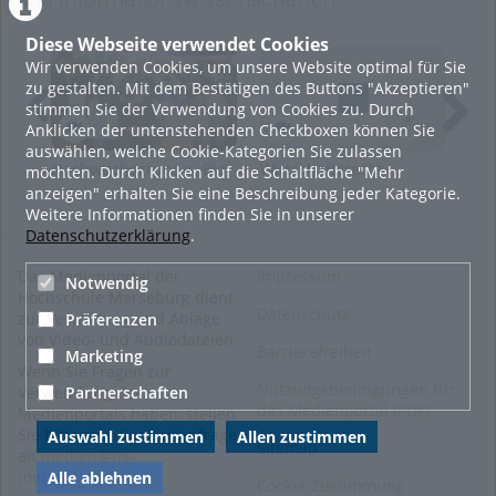
Kategorien:
Allgemein
,
Lernen
,
Soziale Arbeit.Medien.Kultur
,
Diese Webseite verwendet Cookies
Wirtschaftswissenschaften
Wir verwenden Cookies, um unsere Website optimal für Sie
und
zu gestalten. Mit dem Bestätigen des Buttons "Akzeptieren"
Informationswissenschaften
,
stimmen Sie der Verwendung von Cookies zu. Durch
Ingenieur- und
Anklicken der untenstehenden Checkboxen können Sie
Naturwissenschaften
,
auswählen, welche Cookie-Kategorien Sie zulassen
Studieren
,
Wissenschaftliches
Nachwuchsgruppe „Bio-
Wirtschaftsrecht I:
Anm
möchten. Durch Klicken auf die Schaltfläche "Mehr
Arbeiten
Rohstoffe" auf der
Geschäftsfähigkeit,
anzeigen" erhalten Sie eine Beschreibung jeder Kategorie.
Leipziger Buchmesse
Formvorschriften
Weitere Informationen finden Sie in unserer
2026
Datenschutzerklärung
.
Das Medienportal der
Impressum
Notwendig
Hochschule Merseburg dient
Datenschutz
zur Verwaltung und Ablage
Präferenzen
von Video- und Audiodateien.
Barrierefreiheit
Marketing
Wenn Sie Fragen zur
Nutzungsbedingungen für
Partnerschaften
Verwendung des
das Medienportal (PDF)
Medienportals haben, stellen
Sie bitte eine Supportanfrage
Auswahl zustimmen
Allen zustimmen
Sitemap
an
medien@hs-
merseburg.de
.
Alle ablehnen
Cookie-Zustimmung