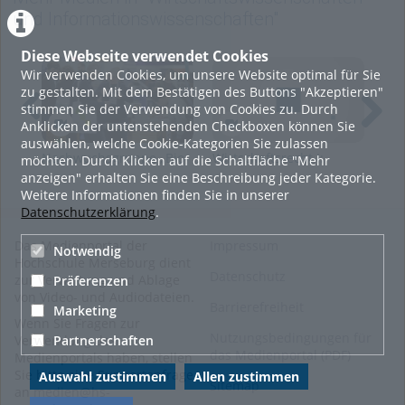
und Informationswissenschaften"
Kategorien:
Allgemein
,
Soziale
Arbeit.Medien.Kultur
,
Diese Webseite verwendet Cookies
Wirtschaftswissenschaften
Wir verwenden Cookies, um unsere Website optimal für Sie
und
zu gestalten. Mit dem Bestätigen des Buttons "Akzeptieren"
Informationswissenschaften
,
stimmen Sie der Verwendung von Cookies zu. Durch
Ingenieur- und
Anklicken der untenstehenden Checkboxen können Sie
Naturwissenschaften
,
auswählen, welche Cookie-Kategorien Sie zulassen
Studieren
Nachwuchsgruppe „Bio-
Wirtschaftsrecht I:
Anm
möchten. Durch Klicken auf die Schaltfläche "Mehr
Rohstoffe" auf der
Geschäftsfähigkeit,
anzeigen" erhalten Sie eine Beschreibung jeder Kategorie.
Leipziger Buchmesse
Formvorschriften
Weitere Informationen finden Sie in unserer
2026
Datenschutzerklärung
.
Das Medienportal der
Impressum
Notwendig
Hochschule Merseburg dient
Datenschutz
zur Verwaltung und Ablage
Präferenzen
von Video- und Audiodateien.
Barrierefreiheit
Marketing
Wenn Sie Fragen zur
Nutzungsbedingungen für
Partnerschaften
Verwendung des
das Medienportal (PDF)
Medienportals haben, stellen
Sie bitte eine Supportanfrage
Auswahl zustimmen
Allen zustimmen
Sitemap
an
medien@hs-