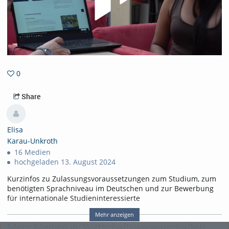
0
0favorites
Share
Elisa
Karau-Unkroth
16 Medien
hochgeladen 13. August 2024
Kurzinfos zu Zulassungsvoraussetzungen zum Studium, zum
benötigten Sprachniveau im Deutschen und zur Bewerbung
für internationale Studieninteressierte
Tags:
Mehr anzeigen
uni-assist; bewerbung: application; international applicants; testdaf; ds
Mehr Medien in "Wirtschaftswissenschaften