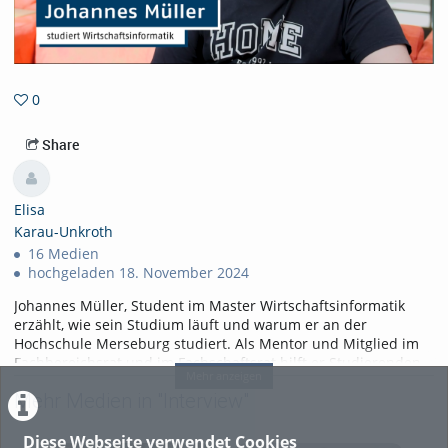
0
0favorites
Share
Elisa
Karau-Unkroth
16 Medien
hochgeladen 18. November 2024
Johannes Müller, Student im Master Wirtschaftsinformatik
erzählt, wie sein Studium läuft und warum er an der
Hochschule Merseburg studiert. Als Mentor und Mitglied im
Fachbereichsrat und im Fachschaftsrat hilft er Studierenden,
Mehr anzeigen
mit ihrem Studium gut klar zu kommen. Er verrät auch,
Mehr Medien in "Interview"
welche Fehler er selbst schon einmal im Studium gemacht
hat.
Diese Webseite verwendet Cookies