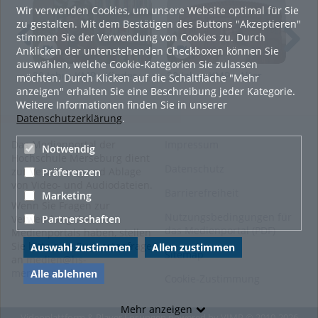
Tags:
Wir verwenden Cookies, um unsere Website optimal für Sie
mentor; mentorenporgramm; fachschaftsrat; fachbereichsrat; wirtschaft
zu gestalten. Mit dem Bestätigen des Buttons "Akzeptieren"
stimmen Sie der Verwendung von Cookies zu. Durch
Kategorien:
Allgemein
,
Anklicken der untenstehenden Checkboxen können Sie
Wirtschaftswissenschaften
auswählen, welche Cookie-Kategorien Sie zulassen
und
30 Jahre KMP - Kinder-
30 Jahre KMP - Alter
30 
möchten. Durch Klicken auf die Schaltfläche "Mehr
Informationswissenschaften
,
und
Gasometer -
Sto
anzeigen" erhalten Sie eine Beschreibung jeder Kategorie.
Studieren
,
Interview
Jugendmedienschutz -
Kulturpädagogik im
KMP
Weitere Informationen finden Sie in unserer
Ein Interview mit Jörg
ländlichem Raum
Datenschutzerklärung
.
Kratzsch
Das Medienportal der
Impressum
Notwendig
Hochschule Merseburg dient
Datenschutz
zur Verwaltung und Ablage
Präferenzen
von Video- und Audiodateien.
Barrierefreiheit
Marketing
Wenn Sie Fragen zur
Nutzungsbedingungen für
Partnerschaften
Verwendung des
das Medienportal (PDF)
Medienportals haben, stellen
Sie bitte eine Supportanfrage
Auswahl zustimmen
Allen zustimmen
Sitemap
an
medien@hs-
merseburg.de
.
Alle ablehnen
Cookie-Zustimmung
Mehr anzeigen
Videoplattform & Player Lösungen powered by
VIMP
© 2010-2026