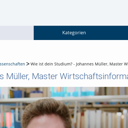
go
go
go
to
to
to
navigation
main
footer
content
Kategorien
issenschaften
Wie ist dein Studium? - Johannes Müller, Master W
s Müller, Master Wirtschaftsinform