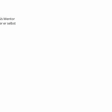
Als Mentor
r er selbst
dienbeginn; hilfe; tipps; orientierung