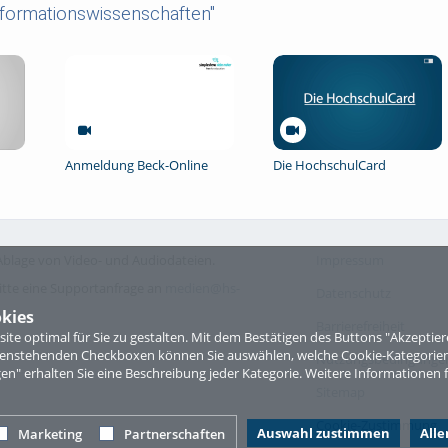
nformationswissenschaften"
Anmeldung Beck-Online
Die HochschulCard
blage von Video- und Audiodateien.
Impressum
itte eine Supportanfrage an
medien@hs-
Datenschutz
kies
Barrierefreiheit
te optimal für Sie zu gestalten. Mit dem Bestätigen des Buttons "Akzepti
ntenstehenden Checkboxen können Sie auswählen, welche Cookie-Kategorien
Nutzungsbedingungen 
gen" erhalten Sie eine Beschreibung jeder Kategorie. Weitere Informationen f
Sitemap
Cookie-Zustimmung
Auswahl zustimmen
All
Marketing
Partnerschaften