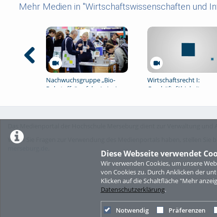
Mehr Medien in "Wirtschaftswissenschaften und I
Nachwuchsgruppe „Bio-
Wirtschaftsrecht I:
Rohstoffe" auf der Leipziger
Geschäftsfähigkeit,
Buchmesse 2026
Formvorschriften
Das Medienportal der Hochschule Merseburg dient zur Verwaltung und A
Wenn Sie Fragen zur Verwendung des Medienportals haben, stellen Sie b
merseburg.de
.
Diese Webseite verwendet Coo
Wir verwenden Cookies, um unsere Websi
von Cookies zu. Durch Anklicken der u
Klicken auf die Schaltfläche "Mehr anzei
Datenschutzerklärung
.
Notwendig
Präferenzen