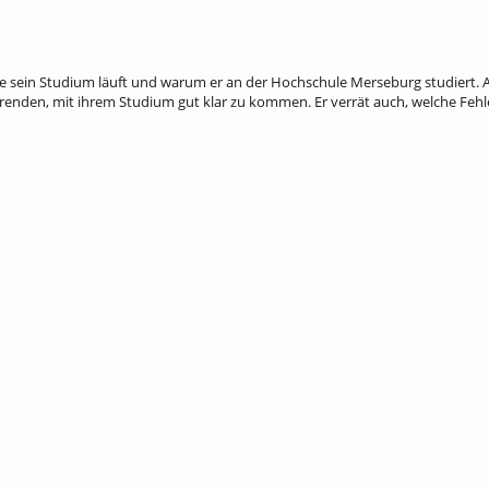
wie sein Studium läuft und warum er an der Hochschule Merseburg studiert. 
erenden, mit ihrem Studium gut klar zu kommen. Er verrät auch, welche Fehle
chaftsinformatik; wirtschaftswissenschaften und informationswissenschaften; stu