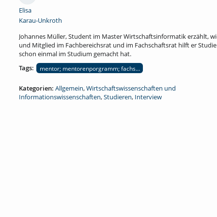
Elisa
Karau-Unkroth
Johannes Müller, Student im Master Wirtschaftsinformatik erzählt, 
und Mitglied im Fachbereichsrat und im Fachschaftsrat hilft er Studi
schon einmal im Studium gemacht hat.
Tags:
mentor; mentorenporgramm; fachschaftsrat; fachbereichsrat; wirts
Kategorien:
Allgemein
,
Wirtschaftswissenschaften und
Informationswissenschaften
,
Studieren
,
Interview