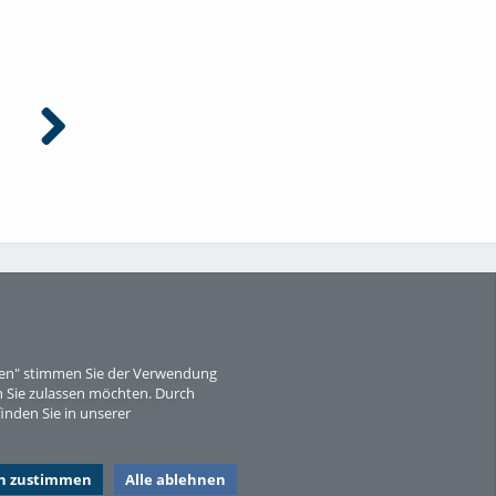
Termine und Fristen im
Studienstart an der HoMe - Los
Studium
geht's!
eren" stimmen Sie der Verwendung
 Sie zulassen möchten. Durch
für das Medienportal (PDF)
inden Sie in unserer
en zustimmen
Alle ablehnen