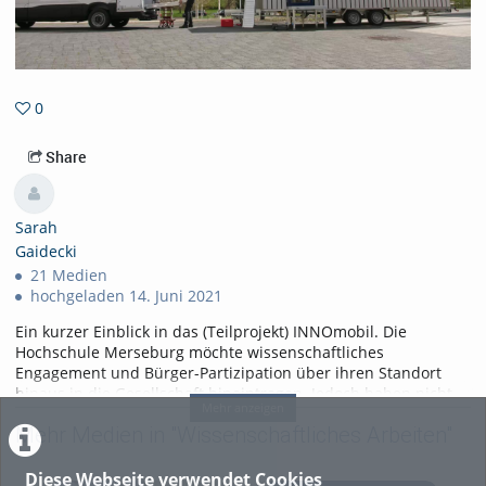
0
0favorites
Share
Sarah
Gaidecki
21 Medien
hochgeladen 14. Juni 2021
Ein kurzer Einblick in das (Teilprojekt) INNOmobil. Die
Hochschule Merseburg möchte wissenschaftliches
Engagement und Bürger-Partizipation über ihren Standort
hinaus in die Gesellschaft hineintragen. Jedoch haben nicht
Mehr anzeigen
alle Bürger*innen die Möglichkeit an die Hochschule
Mehr Medien in "Wissenschaftliches Arbeiten"
Merseburg zu kommen, um Wissenschaft vor Ort zu erleben.
Deswegen fährt das INNOmobil seit 2020 mit
Wissenschaft im
Gepäck
durch Sachsen-Anhalt.
Diese Webseite verwendet Cookies