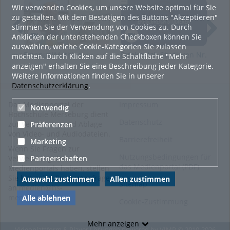
Wir verwenden Cookies, um unsere Website optimal für Sie
www.hs-merseburg.de/innomobil
zu gestalten. Mit dem Bestätigen des Buttons "Akzeptieren"
Tags:
innomobil
stimmen Sie der Verwendung von Cookies zu. Durch
Anklicken der untenstehenden Checkboxen können Sie
auswählen, welche Cookie-Kategorien Sie zulassen
Kategorien:
Allgemein
,
Lernen
,
EmanuelMathias-
Erfolgreich Studieren Nr.
Erf
möchten. Durch Klicken auf die Schaltfläche "Mehr
Soziale Arbeit.Medien.Kultur
,
AlexandraBrisch-
05
anzeigen" erhalten Sie eine Beschreibung jeder Kategorie.
Wirtschaftswissenschaften
SubsystemOwner
Weitere Informationen finden Sie in unserer
und
Datenschutzerklärung
.
Informationswissenschaften
,
Ingenieur- und
Das Medienportal der
Impressum
Naturwissenschaften
,
Notwendig
Hochschule Merseburg dient
Wissenschaftliches Arbeiten
,
Datenschutz
zur Verwaltung und Ablage
Präferenzen
Forschen
,
Schülercampus
von Video- und Audiodateien.
Barrierefreiheit
Marketing
Wenn Sie Fragen zur
Nutzungsbedingungen für
Partnerschaften
Verwendung des
das Medienportal (PDF)
Medienportals haben, stellen
Sie bitte eine Supportanfrage
Auswahl zustimmen
Allen zustimmen
Sitemap
an
medien@hs-
merseburg.de
.
Alle ablehnen
Cookie-Zustimmung
Mehr anzeigen
Videoplattform & Player Lösungen powered by
VIMP
© 2010-2026