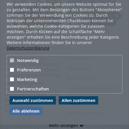
Uhr Hochschule Merseburg
Wir verwenden Cookies, um unsere Website optimal für Sie
******************************************************
zu gestalten. Mit dem Bestätigen des Buttons "Akzeptieren"
Eine Produktion im Projekt "Wissenschaftsfernsehen"
stimmen Sie der Verwendung von Cookies zu. Durch
in den Künstlerischen Werkstätten, Bereich AV
Anklicken der untenstehenden Checkboxen können Sie
Medienproduktion / Medienkompetenzzentrum
auswählen, welche Cookie-Kategorien Sie zulassen
Realisierung:
Verleihung H2HUB
Simulation: Eine Fahrt
Nac
möchten. Durch Klicken auf die Schaltfläche "Mehr
Philipp Schüller
mit der Seilbahn
Roh
anzeigen" erhalten Sie eine Beschreibung jeder Kategorie.
Melina Lindner
Lei
Weitere Informationen finden Sie in unserer
Lucas Knittel
202
Datenschutzerklärung
.
Hendrik Elsner
Technische Leitung Tom Grabmann und Sylvia Billing
Das Medienportal der
Impressum
Notwendig
Leiter des MKZ: Kai Köhler-Terz
Hochschule Merseburg dient
Datenschutz
©Hochschule Merseburg 2019
zur Verwaltung und Ablage
Präferenzen
von Video- und Audiodateien.
Tags:
hochschule merseburg
Barrierefreiheit
Marketing
Wenn Sie Fragen zur
wissenschaftsfernsehen
Nutzungsbedingungen für
Partnerschaften
Verwendung des
cannabis
hanf
das Medienportal (PDF)
Medienportals haben, stellen
medizinalhanf
Sie bitte eine Supportanfrage
Auswahl zustimmen
Allen zustimmen
Sitemap
an
medien@hs-
bioökologische wende
merseburg.de
.
Alle ablehnen
Cookie-Zustimmung
klimawandel
nachwachsende rohstoffe
Mehr anzeigen
kiffen
legalisierung
hanföl
Videoplattform & Player Lösungen powered by
VIMP
© 2010-2026