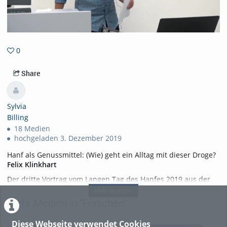
0
0favorites
Share
Sylvia
Billing
18 Medien
hochgeladen 3. Dezember 2019
Hanf als Genussmittel: (Wie) geht ein Alltag mit dieser Droge?
Felix Klinkhart
Der dritte Vortrag vom Langen Tag des Hanfes 2019 aus der
Reihe
"Hanf in im Alltag (Session 3)"
Mehr anzeigen
Mehr Medien in "Forschen"
Anerkannte Weiterbildung (Ärztekammer Sachsen-Anhalt; 5
CME-Punkte)
Diese Webseite verwendet Cookies
www.hs-merseburg.de/tag-des-hanfes
Samstag, 19.10.2019