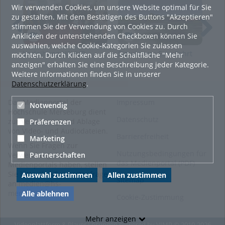
Uhr Hochschule Merseburg
Wir verwenden Cookies, um unsere Website optimal für Sie
******************************************************
zu gestalten. Mit dem Bestätigen des Buttons "Akzeptieren"
Eine Produktion im Projekt "Wissenschaftsfernsehen"
stimmen Sie der Verwendung von Cookies zu. Durch
in den Künstlerischen Werkstätten, Bereich AV
Anklicken der untenstehenden Checkboxen können Sie
Medienproduktion / Medienkompetenzzentrum
auswählen, welche Cookie-Kategorien Sie zulassen
Realisierung:
Verleihung H2HUB
Simulation: Eine Fahrt
Nac
möchten. Durch Klicken auf die Schaltfläche "Mehr
Philipp Schüller
mit der Seilbahn
Roh
anzeigen" erhalten Sie eine Beschreibung jeder Kategorie.
Melina Lindner
Lei
Weitere Informationen finden Sie in unserer
Lucas Knittel
202
Datenschutzerklärung
.
Hendrik Elsner
Technische Leitung Tom Grabmann und Sylvia Billing
Das Medienportal der
Impressum
Notwendig
Leiter des MKZ: Kai Köhler-Terz
Hochschule Merseburg dient
Datenschutz
©Hochschule Merseburg 2019
zur Verwaltung und Ablage
Präferenzen
von Video- und Audiodateien.
Tags:
hochschule merseburg
Barrierefreiheit
Marketing
Wenn Sie Fragen zur
wissenschaftsfernsehen
Nutzungsbedingungen für
Partnerschaften
Verwendung des
cannabis
hanf
das Medienportal (PDF)
Medienportals haben, stellen
medizinalhanf
Sie bitte eine Supportanfrage
Auswahl zustimmen
Allen zustimmen
Sitemap
an
medien@hs-
bioökologische wende
merseburg.de
.
Alle ablehnen
Cookie-Zustimmung
klimawandel
nachwachsende rohstoffe
Mehr anzeigen
kiffen
legalisierung
hanföl
Videoplattform & Player Lösungen powered by
VIMP
© 2010-2026