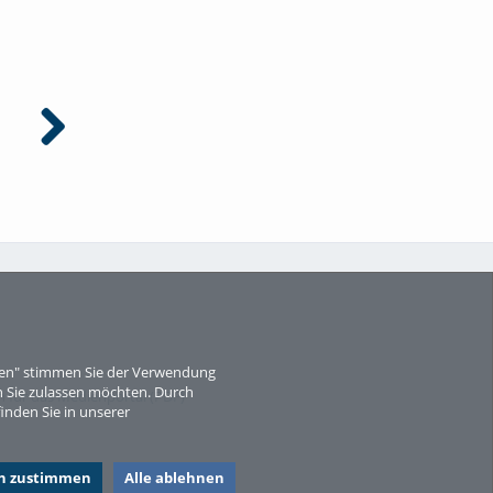
Datenbanken
Zerkleinerungstechnik am
Beispiel PET
eren" stimmen Sie der Verwendung
 Sie zulassen möchten. Durch
für das Medienportal (PDF)
inden Sie in unserer
en zustimmen
Alle ablehnen