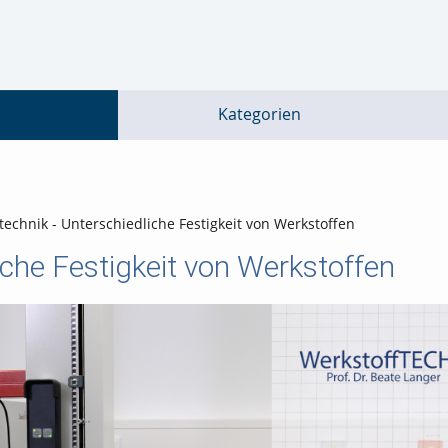
go
go
go
to
to
to
navigation
main
footer
content
Kategorien
technik - Unterschiedliche Festigkeit von Werkstoffen
iche Festigkeit von Werkstoffen