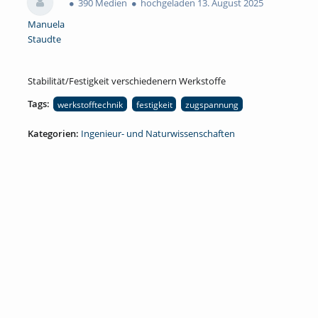
390 Medien
hochgeladen 13. August 2025
Manuela
Staudte
Stabilität/Festigkeit verschiedenern Werkstoffe
Tags:
werkstofftechnik
festigkeit
zugspannung
Kategorien:
Ingenieur- und Naturwissenschaften