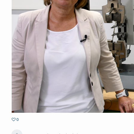
0
0favorites