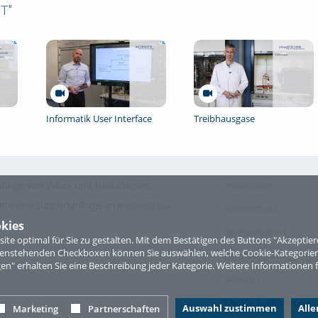
T"
Informatik User Interface
Treibhausgase
blage von Video- und Audiodateien.
Impressum
itte eine Supportanfrage an
medien@hs-
Datenschutz
kies
Barrierefreiheit
te optimal für Sie zu gestalten. Mit dem Bestätigen des Buttons "Akzepti
ntenstehenden Checkboxen können Sie auswählen, welche Cookie-Kategorien
Nutzungsbedingungen 
gen" erhalten Sie eine Beschreibung jeder Kategorie. Weitere Informationen f
Sitemap
Cookie-Zustimmung
Auswahl zustimmen
All
Marketing
Partnerschaften