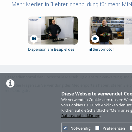
Mehr Medien in "Lehrer:innenbildung für mehr MIN
Dispersion am Besipiel des
Servomotor
Regenbogens
Das Medienportal der Hochschule Merseburg dient zur Verwaltung und A
Wenn Sie Fragen zur Verwendung des Medienportals haben, stellen Sie b
merseburg.de
.
Diese Webseite verwendet Coo
Wir verwenden Cookies, um unsere Websi
von Cookies zu. Durch Anklicken der u
Klicken auf die Schaltfläche "Mehr anzei
Datenschutzerklärung
.
Notwendig
Präferenzen