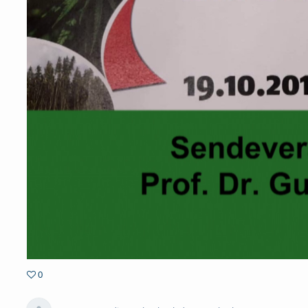
0
0favorites