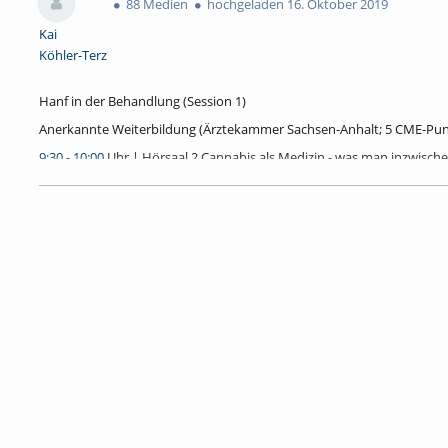
88 Medien
hochgeladen 16. Oktober 2019
Kai
Köhler-Terz
Hanf in der Behandlung (Session 1)
Anerkannte Weiterbildung (Ärztekammer Sachsen-Anhalt; 5 CME-Pun
9:30
-
10:00
Uhr | Hörsaal 2 Cannabis als Medizin - was man inzwische
e.V., Berlin
10:00
-
10:30
Uhr | Hörsaal 2 Cannabis in der selbstinitiierten Behandlu
Barsch, Hochschule Merseburg
10:30
-
11:15
Uhr | Hörsaal 2 Über die zahlreichen Probleme des Arzt
der Cannabis-Therapie mit THC und CBD. Prof. Dr. med. Jürgen Aschof
(pensioniert)
11:15
-
12:00
Uhr | Hörsaal 2 Cannabis – Chance bei Chancenlosen ode
Peter Jeschke, Nervenfacharzt/Suchtmediziner, Zentrum für Suchtmed
Hanf in der biologischen Wende (Session 2)
9:30
-
10:00
Uhr | TaC Hanf, ein fast vergessener Nutzstoff – was kann
Berlin