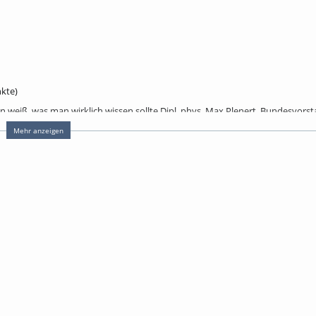
kte)
n weiß, was man wirklich wissen sollte Dipl. phys. Max Plenert, Bundesvors
Mehr anzeigen
ng - Einblicke in ein völlig unterschätztes Dunkelfeld Prof. Dr. phil. habil. G
es beim Verschreiben von Cannabis-Produkten. Zudem meine Erfolge und Mis
f , FA für Neurologie und Psychiatrie, Schmerztherapie, ehem. Klinikum Ulm
r doch nur ein netter Versuch? – Zur Anwendung in der Psychiatrie und Ne
izin Halle-Silberhöhe
 er in der bioökologischen Wende? Matthias Schillo, Rechtsanwalt in eigener