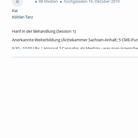
88 Medien
hochgeladen 16. Oktober 2019
Kai
Köhler-Terz
Hanf in der Behandlung (Session 1)
Anerkannte Weiterbildung (Ärztekammer Sachsen-Anhalt; 5 CME-Pun
9:30
-
10:00
Uhr | Hörsaal 2 Cannabis als Medizin - was man inzwische
e.V., Berlin
10:00
-
10:30
Uhr | Hörsaal 2 Cannabis in der selbstinitiierten Behandlu
Barsch, Hochschule Merseburg
10:30
-
11:15
Uhr | Hörsaal 2 Über die zahlreichen Probleme des Arzt
der Cannabis-Therapie mit THC und CBD. Prof. Dr. med. Jürgen Aschof
(pensioniert)
11:15
-
12:00
Uhr | Hörsaal 2 Cannabis – Chance bei Chancenlosen ode
Peter Jeschke, Nervenfacharzt/Suchtmediziner, Zentrum für Suchtmed
Hanf in der biologischen Wende (Session 2)
9:30
-
10:00
Uhr | TaC Hanf, ein fast vergessener Nutzstoff – was kann
Berlin