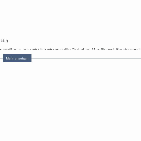
kte)
n weiß, was man wirklich wissen sollte Dipl. phys. Max Plenert, Bundesvors
Mehr anzeigen
ng - Einblicke in ein völlig unterschätztes Dunkelfeld Prof. Dr. phil. habil. G
es beim Verschreiben von Cannabis-Produkten. Zudem meine Erfolge und Mis
f , FA für Neurologie und Psychiatrie, Schmerztherapie, ehem. Klinikum Ulm
r doch nur ein netter Versuch? – Zur Anwendung in der Psychiatrie und Ne
izin Halle-Silberhöhe
 er in der bioökologischen Wende? Matthias Schillo, Rechtsanwalt in eigener