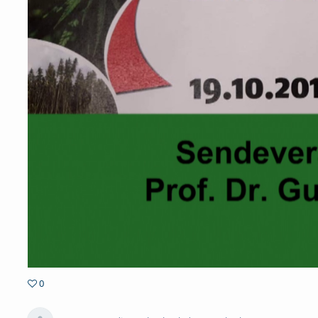
0
0favorites