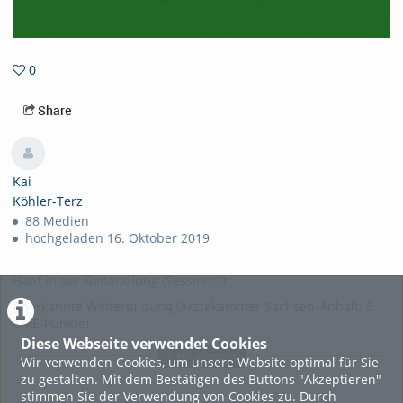
0
0favorites
Share
Kai
Köhler-Terz
88 Medien
hochgeladen 16. Oktober 2019
Hanf in der Behandlung (Session 1)
Anerkannte Weiterbildung (Ärztekammer Sachsen-Anhalt; 5
CME-Punkte)
Diese Webseite verwendet Cookies
9:30
-
10:00
Uhr | Hörsaal 2 Cannabis als Medizin - was man
Mehr anzeigen
Wir verwenden Cookies, um unsere Website optimal für Sie
inzwischen weiß, was man wirklich wissen sollte Dipl. phys.
zu gestalten. Mit dem Bestätigen des Buttons "Akzeptieren"
Max Plenert, Bundesvorstand akzept e.V., Berlin
stimmen Sie der Verwendung von Cookies zu. Durch