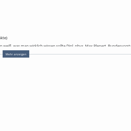
kte)
n weiß, was man wirklich wissen sollte Dipl. phys. Max Plenert, Bundesvors
Mehr anzeigen
ng - Einblicke in ein völlig unterschätztes Dunkelfeld Prof. Dr. phil. habil. G
es beim Verschreiben von Cannabis-Produkten. Zudem meine Erfolge und Mis
f , FA für Neurologie und Psychiatrie, Schmerztherapie, ehem. Klinikum Ulm
r doch nur ein netter Versuch? – Zur Anwendung in der Psychiatrie und Ne
izin Halle-Silberhöhe
 er in der bioökologischen Wende? Matthias Schillo, Rechtsanwalt in eigener