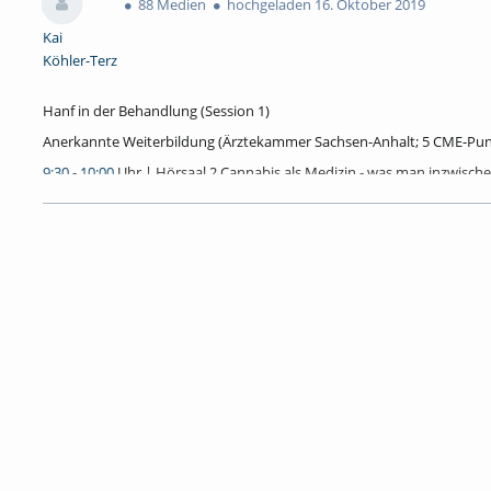
88 Medien
hochgeladen 16. Oktober 2019
Kai
Köhler-Terz
Hanf in der Behandlung (Session 1)
Anerkannte Weiterbildung (Ärztekammer Sachsen-Anhalt; 5 CME-Pun
9:30
-
10:00
Uhr | Hörsaal 2 Cannabis als Medizin - was man inzwische
e.V., Berlin
10:00
-
10:30
Uhr | Hörsaal 2 Cannabis in der selbstinitiierten Behandlu
Barsch, Hochschule Merseburg
10:30
-
11:15
Uhr | Hörsaal 2 Über die zahlreichen Probleme des Arzt
der Cannabis-Therapie mit THC und CBD. Prof. Dr. med. Jürgen Aschof
(pensioniert)
11:15
-
12:00
Uhr | Hörsaal 2 Cannabis – Chance bei Chancenlosen ode
Peter Jeschke, Nervenfacharzt/Suchtmediziner, Zentrum für Suchtmed
Hanf in der biologischen Wende (Session 2)
9:30
-
10:00
Uhr | TaC Hanf, ein fast vergessener Nutzstoff – was kann
Berlin