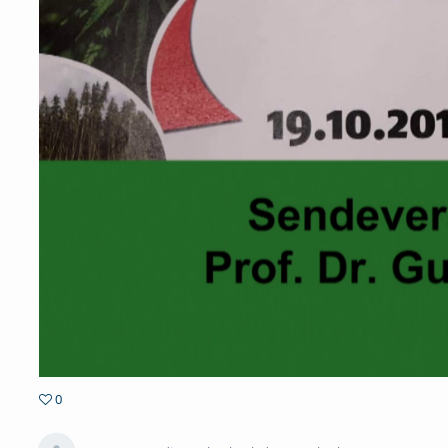
0
0favorites