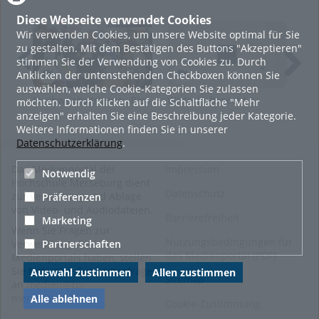
vor Studienbeginn einen Einblick in meinen späteren Studien-
und Berufsalltag erhalten? ...und mich auch schonmal
Diese Webseite verwendet Cookies
praktisch ausprobieren?
Wir verwenden Cookies, um unsere Website optimal für Sie
zu gestalten. Mit dem Bestätigen des Buttons "Akzeptieren"
Schülerlabor, Schnupperstudium, Studienorientierungstag,
stimmen Sie der Verwendung von Cookies zu. Durch
Partnerschulprogramm, Planspiel, World Café, INNOmobil...
Anklicken der untenstehenden Checkboxen können Sie
Auch unsere Orientierungsangebote sind vielfältig, meist
auswählen, welche Cookie-Kategorien Sie zulassen
individuell zusammengestellt und zielen darauf ab, junge
Nachwuchsgruppe „Bio-
Wirtschaftsrecht I:
Anm
möchten. Durch Klicken auf die Schaltfläche "Mehr
Menschen bereits vor Studienbeginn möglichst praxisnah und
Rohstoffe" auf der
Geschäftsfähigkeit,
anzeigen" erhalten Sie eine Beschreibung jeder Kategorie.
umfassend zu informieren.
Leipziger Buchmesse
Formvorschriften
Weitere Informationen finden Sie in unserer
Wie wir an der Hochschule Merseburg eine
2026
Datenschutzerklärung
.
Studienorientierung über Wissenstransfer gestalten und wie
wir junge Menschen bereits vor Studienbeginn möglichst
Das Medienportal der
Impressum
Notwendig
praxisnah und intensiv abholen, darüber sprechen wir in
Hochschule Merseburg dient
unserer aktuellen Folge von Cube Talks!
Datenschutz
zur Verwaltung und Ablage
Präferenzen
von Video- und Audiodateien.
Barrierefreiheit
Marketing
Wenn Sie Fragen zur
Nutzungsbedingungen für
Partnerschaften
Verwendung des
Links
das Medienportal (PDF)
Medienportals haben, stellen
Sie bitte eine Supportanfrage
Auswahl zustimmen
Allen zustimmen
Angebote für Studieninteressierte
Sitemap
an
medien@hs-
Unsere Studiengänge
merseburg.de
.
Alle ablehnen
Allgemeine Studienberatung
Cookie-Zustimmung
Promovieren an der HoMe