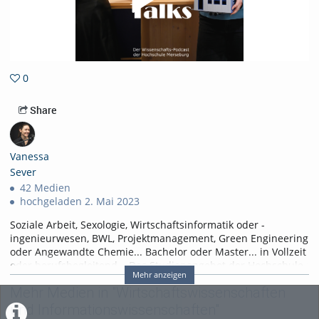
0
0favorites
Share
Vanessa
Sever
42 Medien
hochgeladen 2. Mai 2023
Soziale Arbeit, Sexologie, Wirtschaftsinformatik oder -
ingenieurwesen, BWL, Projektmanagement, Green Engineering
oder Angewandte Chemie... Bachelor oder Master... in Vollzeit
oder berufsbegleitend... Das Studienangebot der Hochschule
Mehr anzeigen
Merseburg ist vielfältig und individuell. Doch wie finde ich als
Mehr Medien in "Wirtschaftswissenschaften
junger Mensch einen passenden Studiengang, der zu mir,
meinen Stärken und Interessen passt? Wie kann ich bereits
und Informationswissenschaften"