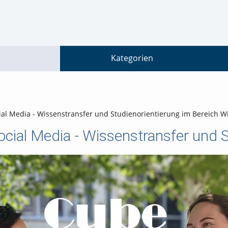
go
go
go
to
to
to
navigation
main
footer
content
Kategorien
ial Media - Wissenstransfer und Studienorientierung im Bereich W
Social Media - Wissenstransfer und 