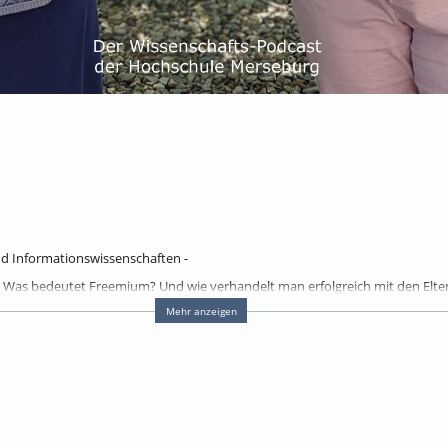
nd Informationswissenschaften -
y? Was bedeutet Freemium? Und wie verhandelt man erfolgreich mit den El
Mehr anzeigen
und Katharina Hemming über unsere Angebote zu Wissenstransfer und Studien
 in die Möglichkeiten für Schulen und Interessierte, die (Studien-) Angebo
d wie Sie dem ganz leicht vorbeugen können, dann hören Sie doch gleich ma