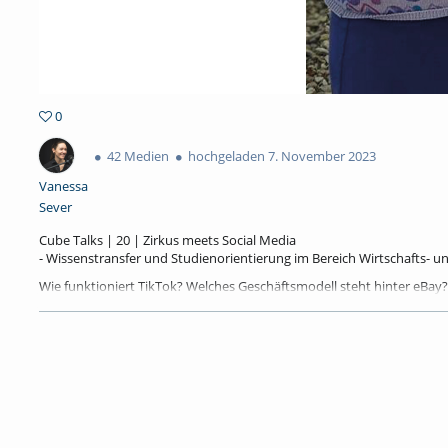
0
0favorites
42 Medien
hochgeladen 7. November 2023
Vanessa
Sever
Cube Talks | 20 | Zirkus meets Social Media
- Wissenstransfer und Studienorientierung im Bereich Wirtschafts- u
Wie funktioniert TikTok? Welches Geschäftsmodell steht hinter eBa
In unserer aktuellen Podcastfolge spreche ich mit Sarah Gaidecki 
Informationswissenschaften. Wir geben einen tiefgreifenden Einblick
Wenn Sie erfahren wollen, warum Vertragsverhandlungen scheitern un
Links
Angebote für Schulklassen