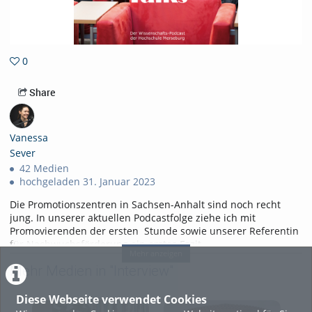
0
0favorites
Share
Vanessa
Sever
42 Medien
hochgeladen 31. Januar 2023
Die Promotionszentren in Sachsen-Anhalt sind noch recht
jung. In unserer aktuellen Podcastfolge ziehe ich mit
Promovierenden der ersten Stunde sowie unserer Referentin
für Nachwuchsförderung ein erstes Fazit.
Mehr anzeigen
Im Interview erzählen Marcus Tümmler sowie Abdulaziz
Mehr Medien in "Interview"
Mardenli, die an den beiden Promotionszentren der
Hochschule Merseburg promovieren. Sie berichten von ihren
Diese Webseite verwendet Cookies
individuellen Wegen zur Promotion, erzählen von ihrem Alltag