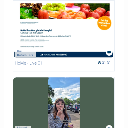
Kai
Köhler-Terz
HoMe - Live 01
31:31 duration
31:31
Marcel