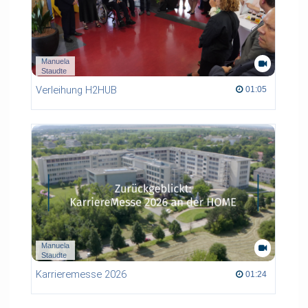
Manuela
Staudte
Verleihung H2HUB
01:05 duration
01:05
Manuela
Staudte
Karrieremesse 2026
01:24 duration
01:24