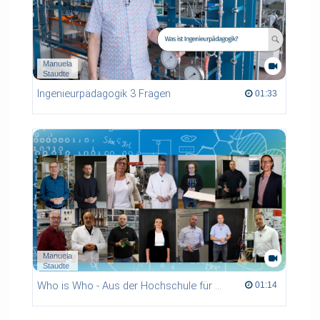
Manuela
Staudte
Ingenieurpädagogik 3 Fragen
01:33 duration
01:33
Manuela
Staudte
Who is Who - Aus der Hochschule für die Schule
01:14 duration
01:14