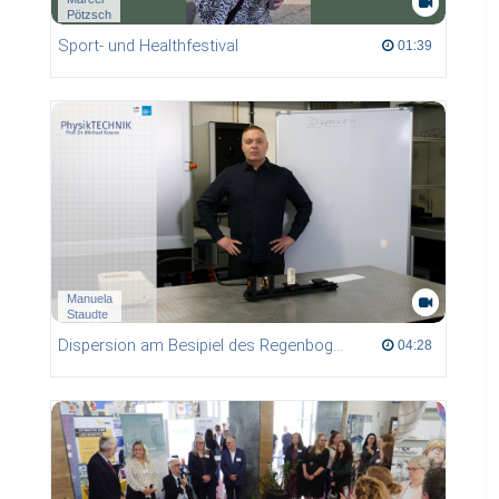
Pötzsch
Sport- und Healthfestival
01:39 duration
01:39
Manuela
Staudte
Dispersion am Besipiel des Regenbogens
04:28 duration
04:28