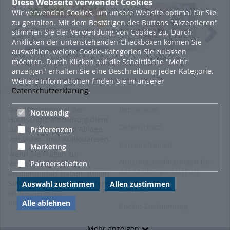
Diese Webseite verwendet Cookies
In unserer aktuellen Podcastfolge spreche ich mit Sarah
Wir verwenden Cookies, um unsere Website optimal für Sie
Gaidecki und Katharina Hemming über unsere Angebote zu
zu gestalten. Mit dem Bestätigen des Buttons "Akzeptieren"
Wissenstransfer und Studienorientierung in unserem
stimmen Sie der Verwendung von Cookies zu. Durch
Fachbereich Wirtschafts- und Informationswissenschaften.
Anklicken der untenstehenden Checkboxen können Sie
Wir geben einen tiefgreifenden Einblick in die Möglichkeiten
auswählen, welche Cookie-Kategorien Sie zulassen
für Schulen und Interessierte, die (Studien-) Angebote der
HoMe - Live 01
30 Jahre KMP -
Zwi
möchten. Durch Klicken auf die Schaltfläche "Mehr
Hochschule Merseburg kennenzulernen.
Museumsnacht in
Kon
anzeigen" erhalten Sie eine Beschreibung jeder Kategorie.
Weißenfels 2015
Kul
Weitere Informationen finden Sie in unserer
Wenn Sie erfahren wollen, warum Vertragsverhandlungen
Med
Datenschutzerklärung
.
scheitern und wie Sie dem ganz leicht vorbeugen können,
dann hören Sie doch gleich mal rein in unsere aktuelle
Das Medienportal der
Impressum
Notwendig
Podcastfolge.
Hochschule Merseburg dient
Datenschutz
zur Verwaltung und Ablage
Präferenzen
von Video- und Audiodateien.
Links
Barrierefreiheit
Marketing
Wenn Sie Fragen zur
Angebote für Schulklassen
Nutzungsbedingungen für
Partnerschaften
Verwendung des
Angebote für Studieninteressierte
das Medienportal (PDF)
Medienportals haben, stellen
Wirtschafts- und Informationswissenschaften
Sie bitte eine Supportanfrage
Auswahl zustimmen
Allen zustimmen
Sitemap
an
medien@hs-
merseburg.de
.
Alle ablehnen
Cookie-Zustimmung
Tags:
Mehr anzeigen