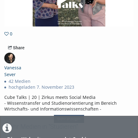
0
0favorites
Share
Vanessa
Sever
42 Medien
hochgeladen 7. November 2023
Cube Talks | 20 | Zirkus meets Social Media
- Wissenstransfer und Studienorientierung im Bereich
Wirtschafts- und Informationswissenschaften -
Wie funktioniert TikTok? Welches Geschäftsmodell steht hinter
Mehr anzeigen
eBay? Was bedeutet Freemium? Und wie verhandelt man
Mehr Medien in "Studieren"
erfolgreich mit den Eltern, wenn man mehr Taschengeld
benötigt?