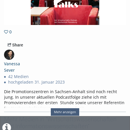
0
0favorites
Share
Vanessa
Sever
42 Medien
hochgeladen 31. Januar 2023
Die Promotionszentren in Sachsen-Anhalt sind noch recht
jung. In unserer aktuellen Podcastfolge ziehe ich mit
Promovierenden der ersten Stunde sowie unserer Referentin
für Nachwuchsförderung ein erstes Fazit.
Mehr anzeigen
Im Interview erzählen Marcus Tümmler sowie Abdulaziz
Mehr Medien in "Wirtschaftswissenschaften
Mardenli, die an den beiden Promotionszentren der
und Informationswissenschaften"
Hochschule Merseburg promovieren. Sie berichten von ihren