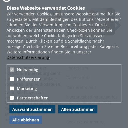
involviert und erforscht und unterstützt in diesem
Zuusammenhang u.a. Digitalisierungsbestrebungen von
Diese Webseite verwendet Cookies
(Klein-)Städten sowie mittelständischen Unternehmen.
Wir verwenden Cookies, um unsere Website optimal für Sie
zu gestalten. Mit dem Bestätigen des Buttons "Akzeptieren"
Was das genau bedeutet, woran er darüber hinaus noch
stimmen Sie der Verwendung von Cookies zu. Durch
forscht und ob Digitalisierung für ihn auch privat ein Thema
Anklicken der untenstehenden Checkboxen können Sie
ist, das erfahren Sie in unseren Cube Stories.
auswählen, welche Cookie-Kategorien Sie zulassen
Cube Stories | 11 | Lutz
Cube Stories | 10 |
Cub
möchten. Durch Klicken auf die Schaltfläche "Mehr
Klimpel
Christoph Wünsch
Joh
anzeigen" erhalten Sie eine Beschreibung jeder Kategorie.
Tags:
Weitere Informationen finden Sie in unserer
cubestories interviews wissenstransfer transfer wissenschaft scienc
Datenschutzerklärung
.
Kategorien:
Allgemein
,
Das Medienportal der
Impressum
Notwendig
Wirtschaftswissenschaften
Hochschule Merseburg dient
und
Datenschutz
zur Verwaltung und Ablage
Präferenzen
Informationswissenschaften
,
von Video- und Audiodateien.
Barrierefreiheit
Campusleben
,
Forschen
,
Marketing
Wenn Sie Fragen zur
Interview
,
Wissenschaft
Nutzungsbedingungen für
Partnerschaften
Verwendung des
das Medienportal (PDF)
Medienportals haben, stellen
Sie bitte eine Supportanfrage
Auswahl zustimmen
Allen zustimmen
Sitemap
an
medien@hs-
merseburg.de
.
Alle ablehnen
Cookie-Zustimmung