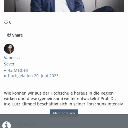
0
0favorites
Share
Vanessa
Sever
42 Medien
hochgeladen 20. Juni 2023
Wie können wir aus der Hochschule heraus in die Region
wirken und diese (gemeinsam) weiter entwickeln? Prof. Dr.-
Ing. Lutz Klimpel beschäftigt sich in seiner Forschung intensiv
mit den Themen Digitalisierung und Regionalentwicklung
Mehr anzeigen
sowie Innovation und Organisation.
Dabei ist er als agiler Netzwerker in zahlreiche Projekte
Mehr Medien in "Cube Stories"