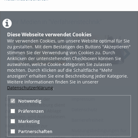
Mehr Medien in "Verfahrenstechnik"
Diese Webseite verwendet Cookies
Wir verwenden Cookies, um unsere Website optimal für Sie
zu gestalten. Mit dem Bestätigen des Buttons "Akzeptieren"
stimmen Sie der Verwendung von Cookies zu. Durch
Anklicken der untenstehenden Checkboxen können Sie
auswählen, welche Cookie-Kategorien Sie zulassen
Bernoulli English
Druckfiltration
K
möchten. Durch Klicken auf die Schaltfläche "Mehr
anzeigen" erhalten Sie eine Beschreibung jeder Kategorie.
Weitere Informationen finden Sie in unserer
Datenschutzerklärung
.
Das Medienportal der
Impressum
Notwendig
Hochschule Merseburg dient
Datenschutz
zur Verwaltung und Ablage
Präferenzen
von Video- und Audiodateien.
Barrierefreiheit
Marketing
Wenn Sie Fragen zur
Nutzungsbedingungen für
Partnerschaften
Verwendung des
das Medienportal (PDF)
Medienportals haben, stellen