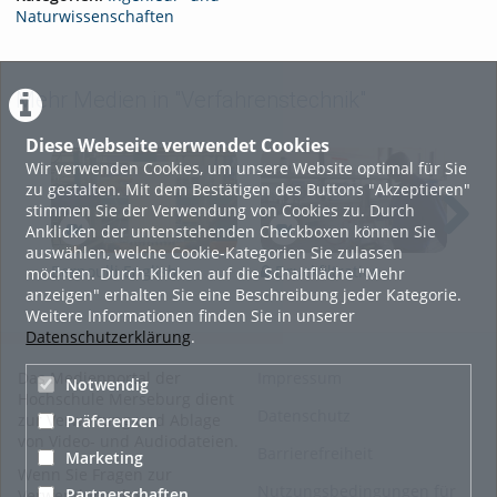
Naturwissenschaften
Mehr Medien in "Verfahrenstechnik"
Diese Webseite verwendet Cookies
Wir verwenden Cookies, um unsere Website optimal für Sie
zu gestalten. Mit dem Bestätigen des Buttons "Akzeptieren"
stimmen Sie der Verwendung von Cookies zu. Durch
Anklicken der untenstehenden Checkboxen können Sie
auswählen, welche Cookie-Kategorien Sie zulassen
Bernoulli English
Druckfiltration
K
möchten. Durch Klicken auf die Schaltfläche "Mehr
anzeigen" erhalten Sie eine Beschreibung jeder Kategorie.
Weitere Informationen finden Sie in unserer
Datenschutzerklärung
.
Das Medienportal der
Impressum
Notwendig
Hochschule Merseburg dient
Datenschutz
zur Verwaltung und Ablage
Präferenzen
von Video- und Audiodateien.
Barrierefreiheit
Marketing
Wenn Sie Fragen zur
Nutzungsbedingungen für
Partnerschaften
Verwendung des