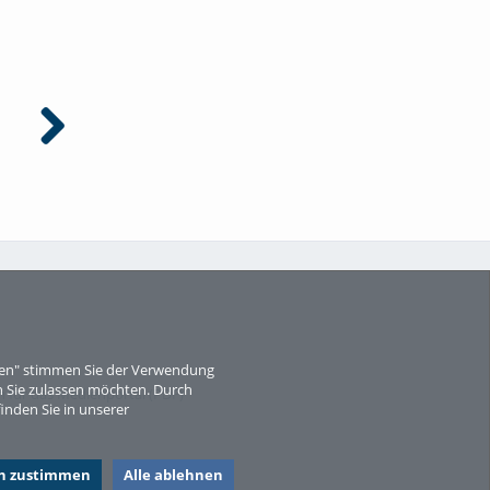
Fluidtechnik Lösung AL10
Kraft und Arbeitsmaschinen
Lösung ASLAXV 1
eren" stimmen Sie der Verwendung
 Sie zulassen möchten. Durch
für das Medienportal (PDF)
inden Sie in unserer
en zustimmen
Alle ablehnen