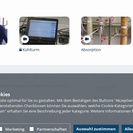
Kühlturm
Absorption
blage von Video- und Audiodateien.
Impressum
itte eine Supportanfrage an
medien@hs-
Datenschutz
kies
Barrierefreiheit
te optimal für Sie zu gestalten. Mit dem Bestätigen des Buttons "Akzepti
ntenstehenden Checkboxen können Sie auswählen, welche Cookie-Kategorien
Nutzungsbedingungen 
gen" erhalten Sie eine Beschreibung jeder Kategorie. Weitere Informationen f
Sitemap
Cookie-Zustimmung
Auswahl zustimmen
All
Marketing
Partnerschaften