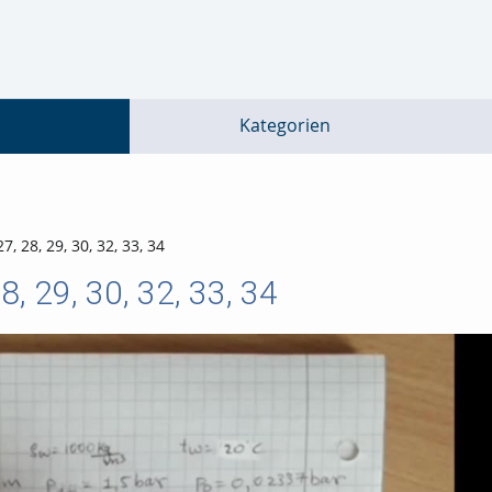
go
go
go
to
to
to
navigation
main
footer
content
Kategorien
 28, 29, 30, 32, 33, 34
, 29, 30, 32, 33, 34