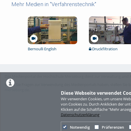
Mehr Medien in "Verfahrenstechnik"
Bernoulli English
Druckfiltration
Das Medienportal der Hochschule Merseburg dient zur Verwaltung und A
Wenn Sie Fragen zur Verwendung des Medienportals haben, stellen Sie b
merseburg.de
.
Diese Webseite verwendet Coo
Wir verwenden Cookies, um unsere Websi
von Cookies zu. Durch Anklicken der u
Klicken auf die Schaltfläche "Mehr anzei
Datenschutzerklärung
.
Notwendig
Präferenzen