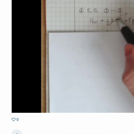
0
0favorites