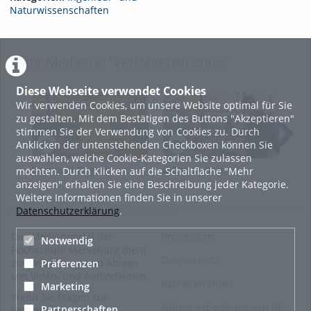
Naturwissenschaften
Mehr Medien in "Verfahrenstechnik"
Diese Webseite verwendet Cookies
Wir verwenden Cookies, um unsere Website optimal für Sie
zu gestalten. Mit dem Bestätigen des Buttons "Akzeptieren"
stimmen Sie der Verwendung von Cookies zu. Durch
Anklicken der untenstehenden Checkboxen können Sie
auswählen, welche Cookie-Kategorien Sie zulassen
Bernoulli English
Druckfiltration
K
möchten. Durch Klicken auf die Schaltfläche "Mehr
anzeigen" erhalten Sie eine Beschreibung jeder Kategorie.
Weitere Informationen finden Sie in unserer
Datenschutzerklärung
.
Das Medienportal der
Impressum
Notwendig
Hochschule Merseburg dient
Datenschutz
zur Verwaltung und Ablage
Präferenzen
von Video- und Audiodateien.
Barrierefreiheit
Marketing
Wenn Sie Fragen zur
Nutzungsbedingungen für
Partnerschaften
Verwendung des