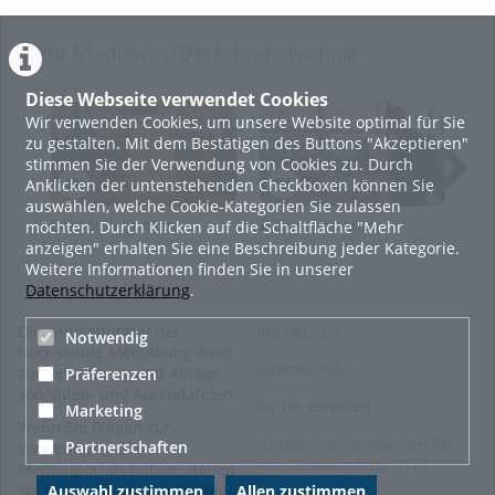
Mehr Medien in "Verfahrenstechnik"
Diese Webseite verwendet Cookies
Wir verwenden Cookies, um unsere Website optimal für Sie
zu gestalten. Mit dem Bestätigen des Buttons "Akzeptieren"
stimmen Sie der Verwendung von Cookies zu. Durch
Anklicken der untenstehenden Checkboxen können Sie
auswählen, welche Cookie-Kategorien Sie zulassen
Bernoulli English
Druckfiltration
K
möchten. Durch Klicken auf die Schaltfläche "Mehr
anzeigen" erhalten Sie eine Beschreibung jeder Kategorie.
Weitere Informationen finden Sie in unserer
Datenschutzerklärung
.
Das Medienportal der
Impressum
Notwendig
Hochschule Merseburg dient
Datenschutz
zur Verwaltung und Ablage
Präferenzen
von Video- und Audiodateien.
Barrierefreiheit
Marketing
Wenn Sie Fragen zur
Nutzungsbedingungen für
Partnerschaften
Verwendung des
das Medienportal (PDF)
Medienportals haben, stellen
Sie bitte eine Supportanfrage
Auswahl zustimmen
Allen zustimmen