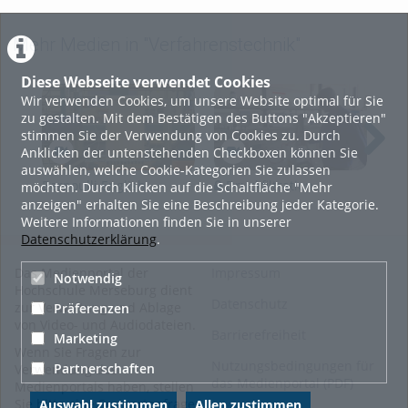
Mehr Medien in "Verfahrenstechnik"
Diese Webseite verwendet Cookies
Wir verwenden Cookies, um unsere Website optimal für Sie
zu gestalten. Mit dem Bestätigen des Buttons "Akzeptieren"
stimmen Sie der Verwendung von Cookies zu. Durch
Anklicken der untenstehenden Checkboxen können Sie
auswählen, welche Cookie-Kategorien Sie zulassen
Bernoulli English
Druckfiltration
K
möchten. Durch Klicken auf die Schaltfläche "Mehr
anzeigen" erhalten Sie eine Beschreibung jeder Kategorie.
Weitere Informationen finden Sie in unserer
Datenschutzerklärung
.
Das Medienportal der
Impressum
Notwendig
Hochschule Merseburg dient
Datenschutz
zur Verwaltung und Ablage
Präferenzen
von Video- und Audiodateien.
Barrierefreiheit
Marketing
Wenn Sie Fragen zur
Nutzungsbedingungen für
Partnerschaften
Verwendung des
das Medienportal (PDF)
Medienportals haben, stellen
Sie bitte eine Supportanfrage
Auswahl zustimmen
Allen zustimmen