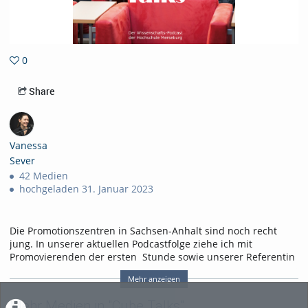
0
0favorites
Share
Vanessa
Sever
42 Medien
hochgeladen 31. Januar 2023
Die Promotionszentren in Sachsen-Anhalt sind noch recht
jung. In unserer aktuellen Podcastfolge ziehe ich mit
Promovierenden der ersten Stunde sowie unserer Referentin
für Nachwuchsförderung ein erstes Fazit.
Mehr anzeigen
Im Interview erzählen Marcus Tümmler sowie Abdulaziz
Mardenli, die an den beiden Promotionszentren der
Mehr Medien in "Cube Talks"